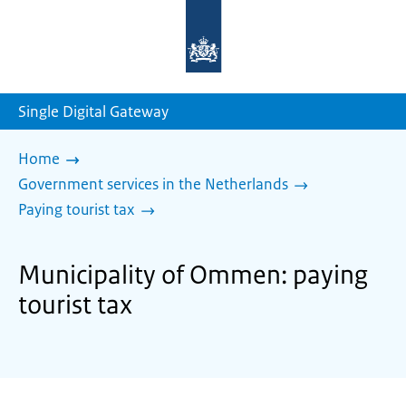
To
the
homepage
of
sdg.government.nl
Single Digital Gateway
Home
Government services in the Netherlands
Paying tourist tax
Municipality of Ommen: paying
tourist tax