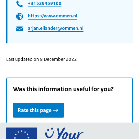
+31529459100
https://www.ommen.nl
arjan.eilander@ommen.nl
Last updated on 8 December 2022
Was this information useful for you?
Rate this page
Go
to